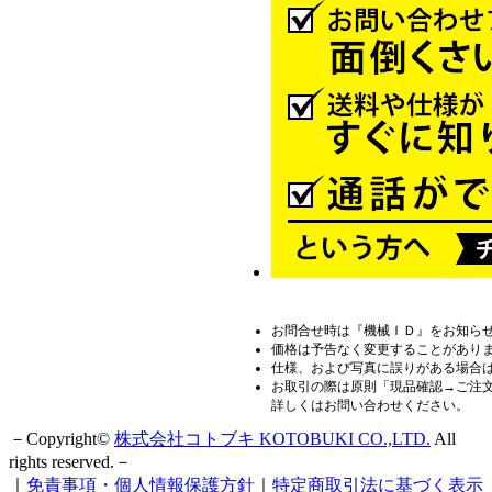
お問合せ時は『機械ＩＤ』をお知ら
価格は予告なく変更することがあり
仕様、および写真に誤りがある場合
お取引の際は原則「現品確認→ご注
詳しくはお問い合わせください。
－Copyright©
株式会社コトブキ KOTOBUKI CO.,LTD.
All
rights reserved.－
｜
免責事項・個人情報保護方針
｜
特定商取引法に基づく表示