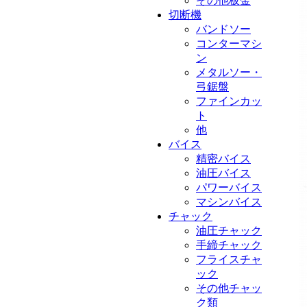
その他板金
切断機
バンドソー
コンターマシ
ン
メタルソー・
弓鋸盤
ファインカッ
ト
他
バイス
精密バイス
油圧バイス
パワーバイス
マシンバイス
チャック
油圧チャック
手締チャック
フライスチャ
ック
その他チャッ
ク類