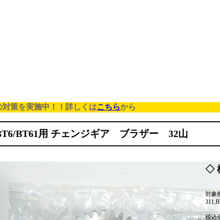
の対策を実施中！！詳しくは
こちら
から
/BT6/BT61用 チェンジギア ブラザー 32山
◇ 
対象機種
311,B
税込