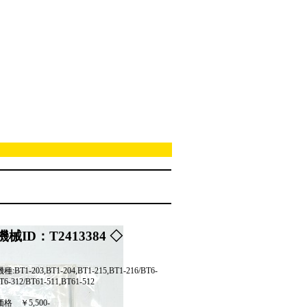
機械ID：T2413384 ◇
:BT1-203,BT1-204,BT1-215,BT1-216/BT6-
T6-312/BT61-511,BT61-512
価格
￥5,500-