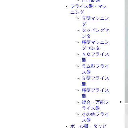
正面旋盤
フライス盤・マシ
ニング
立型マシニン
グ
タッピングセ
ンタ
横型マシニン
グセンタ
ＮＣフライス
盤
ラム型フライ
ス盤
立型フライス
盤
横型フライス
盤
複合・万能フ
ライス盤
その他フライ
ス盤
ボール盤・タッピ