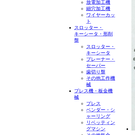
放電加工機
細穴加工機
ワイヤーカッ
ト
スロッター・
キーシータ・形削
盤
スロッター・
キーシータ
プレーナー・
セーパー
歯切り盤
その他工作機
械
プレス機・板金機
械
プレス
ベンダー・シ
ャーリング
リベッティン
グマシン