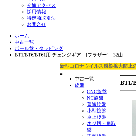
交通アクセス
採用情報
特定商取引法
お問合せ
ホーム
中古一覧
ボール盤・タッピング
BT1/BT6/BT61用 チェンジギア [ブラザー] 32山
新型コロナウイルス感染拡大防止
≡
中古一覧
BT1
旋盤
CNC旋盤
NC旋盤
普通旋盤
小型旋盤
卓上旋盤
ネジ切・角取
盤