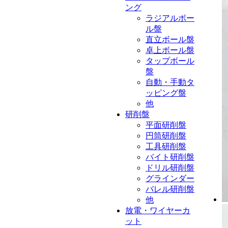
ング
ラジアルボー
ル盤
直立ボール盤
卓上ボール盤
タップボール
盤
自動・手動タ
ッピング盤
他
研削盤
平面研削盤
円筒研削盤
工具研削盤
バイト研削盤
ドリル研削盤
グラインダー
バレル研削盤
他
放電・ワイヤーカ
ット