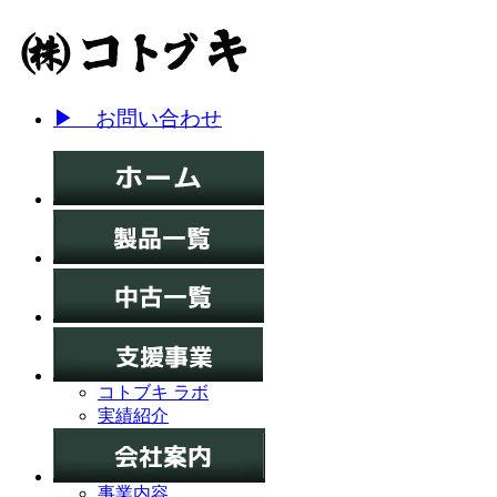
▶ お問い合わせ
コトブキ ラボ
実績紹介
事業内容