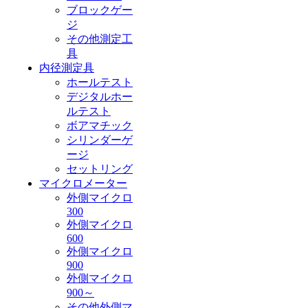
ブロックゲー
ジ
その他測定工
具
内径測定具
ホールテスト
デジタルホー
ルテスト
ボアマチック
シリンダーゲ
ージ
セットリング
マイクロメーター
外側マイクロ
300
外側マイクロ
600
外側マイクロ
900
外側マイクロ
900～
その他外側マ