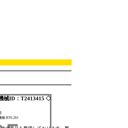
機械ID：T2413415 ◇
荷
種:BT0-263