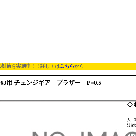
の対策を実施中！！詳しくは
こちら
から
-263用 チェンジギア ブラザー P=0.5
◇ 
入 
対象機