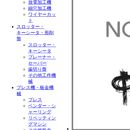
放電加工機
細穴加工機
ワイヤーカッ
ト
スロッター・
キーシータ・形削
盤
スロッター・
キーシータ
プレーナー・
セーパー
歯切り盤
その他工作機
械
プレス機・板金機
械
プレス
ベンダー・シ
ャーリング
リベッティン
グマシン