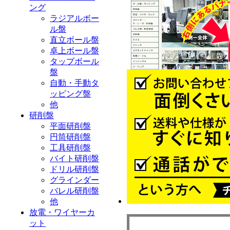
ング
ラジアルボー
ル盤
直立ボール盤
卓上ボール盤
タップボール
盤
自動・手動タ
ッピング盤
他
研削盤
平面研削盤
円筒研削盤
工具研削盤
バイト研削盤
ドリル研削盤
グラインダー
バレル研削盤
他
放電・ワイヤーカ
ット