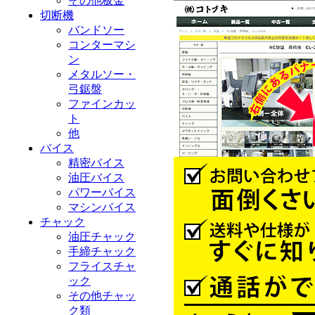
その他板金
切断機
バンドソー
コンターマシ
ン
メタルソー・
弓鋸盤
ファインカッ
ト
他
バイス
精密バイス
油圧バイス
パワーバイス
マシンバイス
チャック
油圧チャック
手締チャック
フライスチャ
ック
その他チャッ
ク類