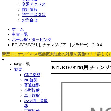
交通アクセス
採用情報
特定商取引法
お問合せ
ホーム
中古一覧
ボール盤・タッピング
BT1/BT6/BT61用 チェンジギア [ブラザー] P=0.4
新型コロナウイルス感染拡大防止の対策を実施中！！詳しく
≡
中古一覧
BT1/BT6/BT61用 チェ
旋盤
CNC旋盤
NC旋盤
普通旋盤
小型旋盤
卓上旋盤
ネジ切・角取
盤