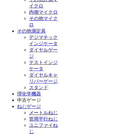
イクロ
内側マイクロ
その他マイク
ロ
その他測定具
デジマチック
インジケータ
ダイヤルゲー
ジ
テストインジ
ケータ
ダイヤルキャ
リパーゲージ
スタンド
理化学機器
中古ゲージ
ねじゲージ
メートルねじ
管用平行ねじ
ユニファイね
じ