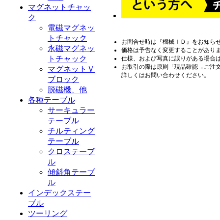
マグネットチャッ
ク
電磁マグネッ
トチャック
お問合せ時は『機械ＩＤ』をお知ら
永磁マグネッ
価格は予告なく変更することがあり
トチャック
仕様、および写真に誤りがある場合
お取引の際は原則「現品確認→ご注
マグネットＶ
詳しくはお問い合わせください。
ブロック
脱磁機、他
各種テーブル
サーキュラー
テーブル
チルティング
テーブル
クロステーブ
ル
傾斜角テーブ
ル
インデックステー
ブル
ツーリング