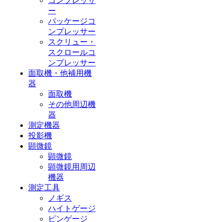
コンプレッサ
ー
パッケージコ
ンプレッサー
スクリュー・
スクロールコ
ンプレッサー
面取機・他補用機
器
面取機
その他周辺機
器
測定機器
投影機
顕微鏡
顕微鏡
顕微鏡用周辺
機器
測定工具
ノギス
ハイトゲージ
ピンゲージ