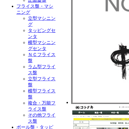
正面旋盤
フライス盤・マシ
ニング
立型マシニン
グ
タッピングセ
ンタ
横型マシニン
グセンタ
ＮＣフライス
盤
ラム型フライ
ス盤
立型フライス
盤
横型フライス
盤
複合・万能フ
ライス盤
その他フライ
ス盤
ボール盤・タッピ