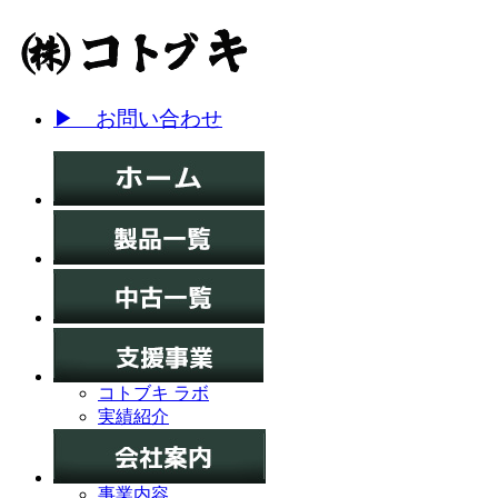
▶ お問い合わせ
コトブキ ラボ
実績紹介
事業内容