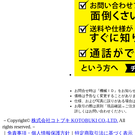
お問合せ時は『機械ＩＤ』をお知ら
価格は予告なく変更することがあり
仕様、および写真に誤りがある場合
お取引の際は原則「現品確認→ご注
詳しくはお問い合わせください。
－Copyright©
株式会社コトブキ KOTOBUKI CO.,LTD.
All
rights reserved.－
｜
免責事項・個人情報保護方針
｜
特定商取引法に基づく表示