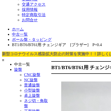
交通アクセス
採用情報
特定商取引法
お問合せ
ホーム
中古一覧
ボール盤・タッピング
BT1/BT6/BT61用 チェンジギア [ブラザー] P=0.4
新型コロナウイルス感染拡大防止の対策を実施中！！詳しく
≡
中古一覧
BT1/BT6/BT61用 チェ
旋盤
CNC旋盤
NC旋盤
普通旋盤
小型旋盤
卓上旋盤
ネジ切・角取
盤