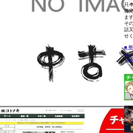
只
備
ま
そ
話
せ
■ 
号
お問