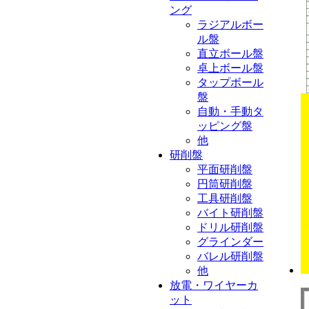
ング
ラジアルボー
ル盤
直立ボール盤
卓上ボール盤
タップボール
盤
自動・手動タ
ッピング盤
他
研削盤
平面研削盤
円筒研削盤
工具研削盤
バイト研削盤
ドリル研削盤
グラインダー
バレル研削盤
他
放電・ワイヤーカ
ット