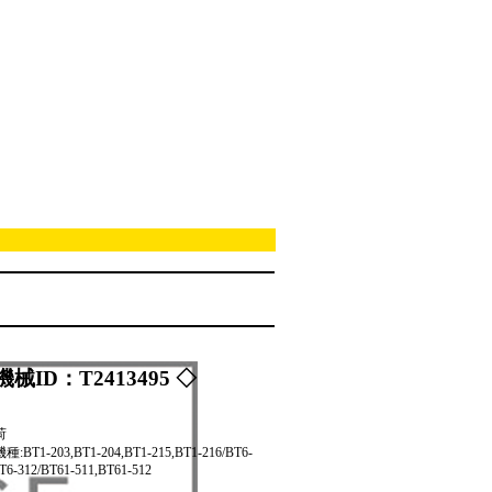
機械ID：T2413495 ◇
荷
:BT1-203,BT1-204,BT1-215,BT1-216/BT6-
T6-312/BT61-511,BT61-512