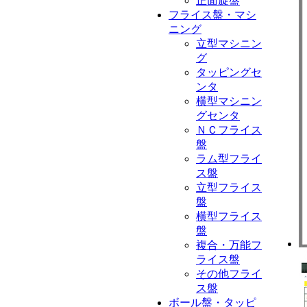
正面旋盤
フライス盤・マシ
ニング
立型マシニン
グ
タッピングセ
ンタ
横型マシニン
グセンタ
ＮＣフライス
盤
ラム型フライ
ス盤
立型フライス
盤
横型フライス
盤
複合・万能フ
ライス盤
その他フライ
ス盤
ボール盤・タッピ