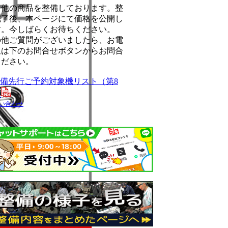
今他の商品を整備しております。整
完了後、本ページにて価格を公開し
す。今しばらくお待ちください。
の他ご質問がございましたら、お電
又は下のお問合せボタンからお問合
ください。
整備先行ご予約対象機リスト（第8
）
い合わせ