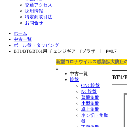
交通アクセス
採用情報
特定商取引法
お問合せ
ホーム
中古一覧
ボール盤・タッピング
BT1/BT6/BT61用 チェンジギア [ブラザー] P=0.7
新型コロナウイルス感染拡大防止
≡
中古一覧
BT1
旋盤
CNC旋盤
NC旋盤
普通旋盤
小型旋盤
卓上旋盤
ネジ切・角取
盤