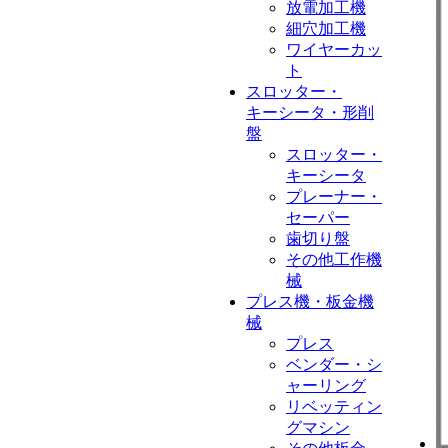
放電加工機
細穴加工機
ワイヤーカッ
ト
スロッター・
キーシータ・形削
盤
スロッター・
キーシータ
プレーナー・
セーパー
歯切り盤
その他工作機
械
プレス機・板金機
械
プレス
ベンダー・シ
ャーリング
リベッティン
グマシン