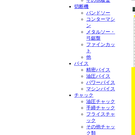
その他板金
切断機
バンドソー
コンターマシ
ン
メタルソー・
弓鋸盤
ファインカッ
ト
他
バイス
精密バイス
油圧バイス
パワーバイス
マシンバイス
チャック
油圧チャック
手締チャック
フライスチャ
ック
その他チャッ
ク類