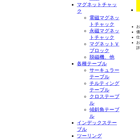
マグネットチャッ
ク
電磁マグネッ
トチャック
お
永磁マグネッ
価
トチャック
仕
お
マグネットＶ
詳
ブロック
脱磁機、他
各種テーブル
サーキュラー
テーブル
チルティング
テーブル
クロステーブ
ル
傾斜角テーブ
ル
インデックステー
ブル
ツーリング