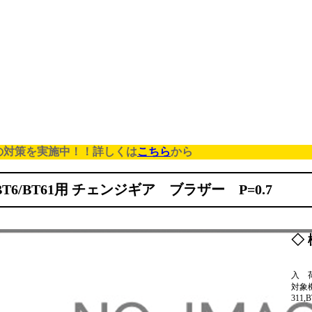
の対策を実施中！！詳しくは
こちら
から
/BT6/BT61用 チェンジギア ブラザー P=0.7
◇ 
入 
対象機種
311,B