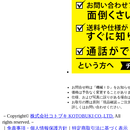
お問合せ時は『機械ＩＤ』をお知ら
価格は予告なく変更することがあり
仕様、および写真に誤りがある場合
お取引の際は原則「現品確認→ご注
詳しくはお問い合わせください。
－Copyright©
株式会社コトブキ KOTOBUKI CO.,LTD.
All
rights reserved.－
｜
免責事項・個人情報保護方針
｜
特定商取引法に基づく表示