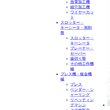
放電加工機
細穴加工機
ワイヤーカッ
ト
スロッター・
キーシータ・形削
盤
スロッター・
キーシータ
プレーナー・
セーパー
歯切り盤
その他工作機
械
プレス機・板金機
械
プレス
ベンダー・シ
ャーリング
リベッティン
グマシン