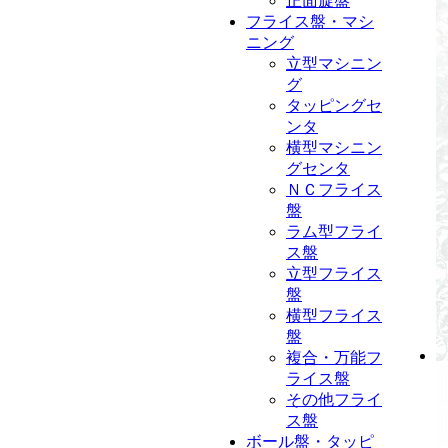
正面旋盤
フライス盤・マシ
ニング
立型マシニン
グ
タッピングセ
ンタ
横型マシニン
グセンタ
ＮＣフライス
盤
ラム型フライ
ス盤
立型フライス
盤
横型フライス
盤
複合・万能フ
ライス盤
その他フライ
ス盤
ボール盤・タッピ