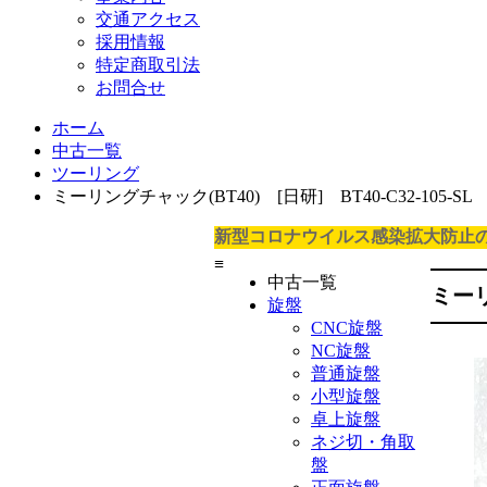
交通アクセス
採用情報
特定商取引法
お問合せ
ホーム
中古一覧
ツーリング
ミーリングチャック(BT40) [日研] BT40-C32-105-SL
新型コロナウイルス感染拡大防止
≡
中古一覧
ミーリ
旋盤
CNC旋盤
NC旋盤
普通旋盤
小型旋盤
卓上旋盤
ネジ切・角取
盤