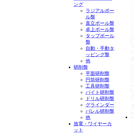
ング
ラジアルボー
ル盤
直立ボール盤
卓上ボール盤
タップボール
盤
自動・手動タ
ッピング盤
他
研削盤
平面研削盤
円筒研削盤
工具研削盤
バイト研削盤
ドリル研削盤
グラインダー
バレル研削盤
他
放電・ワイヤーカ
ット