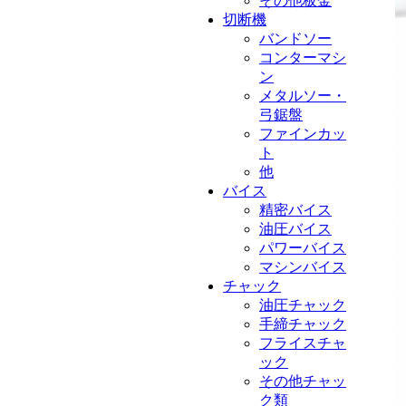
その他板金
切断機
バンドソー
コンターマシ
ン
メタルソー・
弓鋸盤
ファインカッ
ト
他
バイス
精密バイス
油圧バイス
パワーバイス
マシンバイス
チャック
油圧チャック
手締チャック
フライスチャ
ック
その他チャッ
ク類