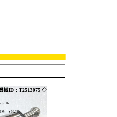
機械ID：T2513075 ◇
ト 16
価格
￥10,780-