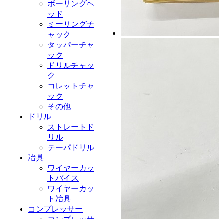
ボーリングヘ
ッド
ミーリングチ
ャック
タッパーチャ
ック
ドリルチャッ
ク
コレットチャ
ック
その他
ドリル
ストレートド
リル
テーパドリル
冶具
ワイヤーカッ
トバイス
ワイヤーカッ
ト冶具
コンプレッサー