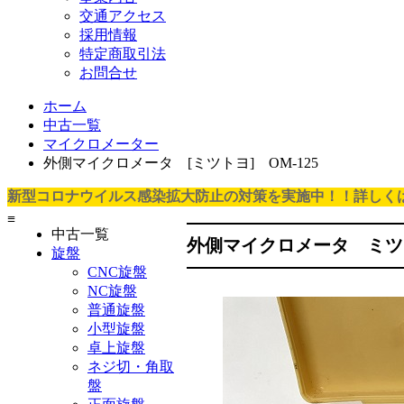
交通アクセス
採用情報
特定商取引法
お問合せ
ホーム
中古一覧
マイクロメーター
外側マイクロメータ [ミツトヨ] OM-125
新型コロナウイルス感染拡大防止の対策を実施中！！詳しく
≡
中古一覧
外側マイクロメータ ミツト
旋盤
CNC旋盤
NC旋盤
普通旋盤
小型旋盤
卓上旋盤
ネジ切・角取
盤