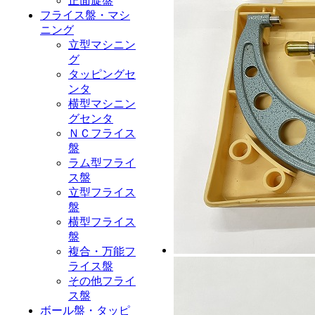
正面旋盤
フライス盤・マシ
ニング
立型マシニン
グ
タッピングセ
ンタ
横型マシニン
グセンタ
ＮＣフライス
盤
ラム型フライ
ス盤
立型フライス
盤
横型フライス
盤
複合・万能フ
ライス盤
その他フライ
ス盤
ボール盤・タッピ