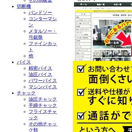
その他板金
切断機
バンドソー
コンターマシ
ン
メタルソー・
弓鋸盤
ファインカッ
ト
他
バイス
精密バイス
油圧バイス
パワーバイス
マシンバイス
チャック
油圧チャック
手締チャック
フライスチャ
ック
その他チャッ
ク類