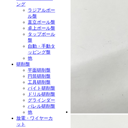
ング
ラジアルボー
ル盤
直立ボール盤
卓上ボール盤
タップボール
盤
自動・手動タ
ッピング盤
他
研削盤
平面研削盤
円筒研削盤
工具研削盤
バイト研削盤
ドリル研削盤
グラインダー
バレル研削盤
他
放電・ワイヤーカ
ット