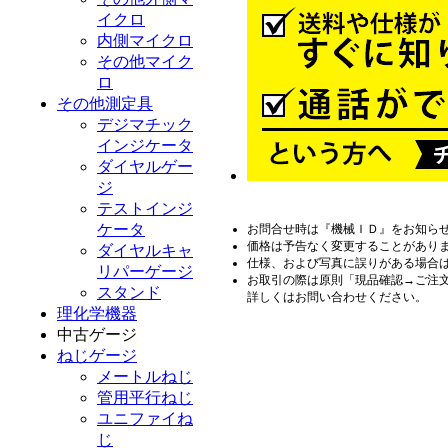
イクロ
内側マイクロ
その他マイク
ロ
その他測定具
デジマチック
インジケータ
ダイヤルゲー
ジ
テストインジ
ケータ
お問合せ時は『機械ＩＤ』をお知ら
価格は予告なく変更することがあり
ダイヤルキャ
仕様、および写真に誤りがある場合
リパーゲージ
お取引の際は原則「現品確認→ご注
スタンド
詳しくはお問い合わせください。
理化学機器
中古ゲージ
ねじゲージ
メートルねじ
管用平行ねじ
ユニファイね
じ