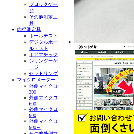
ブロックゲー
ジ
その他測定工
具
内径測定具
ホールテスト
デジタルホー
ルテスト
ボアマチック
シリンダーゲ
ージ
セットリング
マイクロメーター
外側マイクロ
300
外側マイクロ
600
外側マイクロ
900
外側マイクロ
900～
その他外側マ