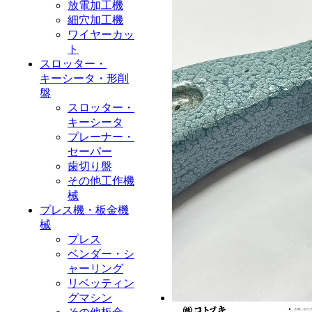
放電加工機
細穴加工機
ワイヤーカッ
ト
スロッター・
キーシータ・形削
盤
スロッター・
キーシータ
プレーナー・
セーパー
歯切り盤
その他工作機
械
プレス機・板金機
械
プレス
ベンダー・シ
ャーリング
リベッティン
グマシン