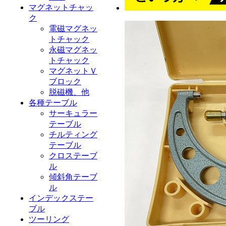
マグネットチャッ
ク
電磁マグネッ
トチャック
永磁マグネッ
トチャック
マグネットＶ
ブロック
脱磁機、他
各種テーブル
サーキュラー
テーブル
チルティング
テーブル
クロステーブ
ル
傾斜角テーブ
ル
インデックステー
ブル
ツーリング