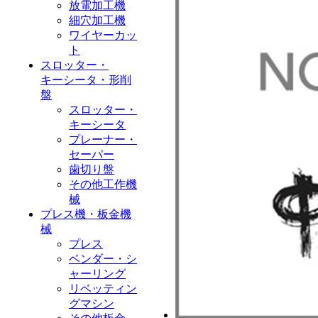
放電加工機
細穴加工機
ワイヤーカッ
ト
スロッター・
キーシータ・形削
盤
スロッター・
キーシータ
プレーナー・
セーパー
歯切り盤
その他工作機
械
プレス機・板金機
械
プレス
ベンダー・シ
ャーリング
リベッティン
グマシン