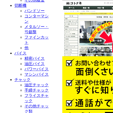
その他板金
切断機
バンドソー
コンターマシ
ン
メタルソー・
弓鋸盤
ファインカッ
ト
他
バイス
精密バイス
油圧バイス
パワーバイス
マシンバイス
チャック
油圧チャック
手締チャック
フライスチャ
ック
その他チャッ
ク類