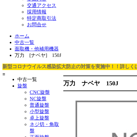
交通アクセス
採用情報
特定商取引法
お問合せ
ホーム
中古一覧
面取機・他補用機器
万力 [ナベヤ] 150J
新型コロナウイルス感染拡大防止の対策を実施中！！詳しく
≡
中古一覧
万力 ナベヤ 150J
旋盤
CNC旋盤
NC旋盤
普通旋盤
小型旋盤
卓上旋盤
ネジ切・角取
盤