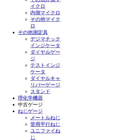
イクロ
内側マイクロ
その他マイク
ロ
その他測定具
デジマチック
インジケータ
ダイヤルゲー
ジ
テストインジ
ケータ
ダイヤルキャ
リパーゲージ
スタンド
理化学機器
中古ゲージ
ねじゲージ
メートルねじ
管用平行ねじ
ユニファイね
じ