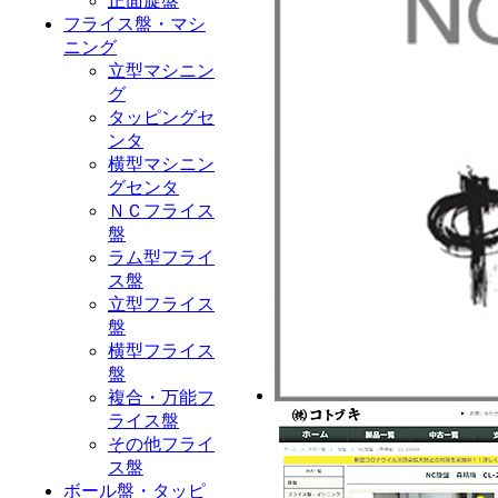
正面旋盤
フライス盤・マシ
ニング
立型マシニン
グ
タッピングセ
ンタ
横型マシニン
グセンタ
ＮＣフライス
盤
ラム型フライ
ス盤
立型フライス
盤
横型フライス
盤
複合・万能フ
ライス盤
その他フライ
ス盤
ボール盤・タッピ