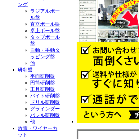
ング
ラジアルボー
ル盤
直立ボール盤
卓上ボール盤
タップボール
盤
自動・手動タ
ッピング盤
他
研削盤
平面研削盤
円筒研削盤
工具研削盤
バイト研削盤
ドリル研削盤
グラインダー
バレル研削盤
他
放電・ワイヤーカ
ット