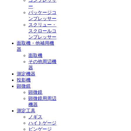
コンプレッサ
ー
パッケージコ
ンプレッサー
スクリュー・
スクロールコ
ンプレッサー
面取機・他補用機
器
面取機
その他周辺機
器
測定機器
投影機
顕微鏡
顕微鏡
顕微鏡用周辺
機器
測定工具
ノギス
ハイトゲージ
ピンゲージ