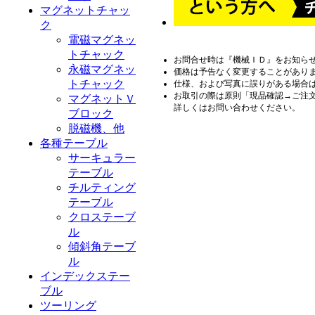
マグネットチャッ
ク
電磁マグネッ
トチャック
お問合せ時は『機械ＩＤ』をお知ら
永磁マグネッ
価格は予告なく変更することがあり
トチャック
仕様、および写真に誤りがある場合
お取引の際は原則「現品確認→ご注
マグネットＶ
詳しくはお問い合わせください。
ブロック
脱磁機、他
各種テーブル
サーキュラー
テーブル
チルティング
テーブル
クロステーブ
ル
傾斜角テーブ
ル
インデックステー
ブル
ツーリング