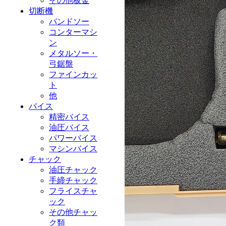
その他板金
切断機
バンドソー
コンターマシ
ン
メタルソー・
弓鋸盤
ファインカッ
ト
他
バイス
精密バイス
油圧バイス
パワーバイス
マシンバイス
チャック
油圧チャック
手締チャック
フライスチャ
ック
その他チャッ
ク類