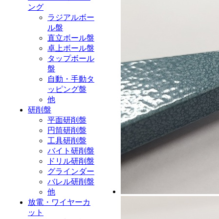
ング
ラジアルボー
ル盤
直立ボール盤
卓上ボール盤
タップボール
盤
自動・手動タ
ッピング盤
他
研削盤
平面研削盤
円筒研削盤
工具研削盤
バイト研削盤
ドリル研削盤
グラインダー
バレル研削盤
他
放電・ワイヤーカ
ット