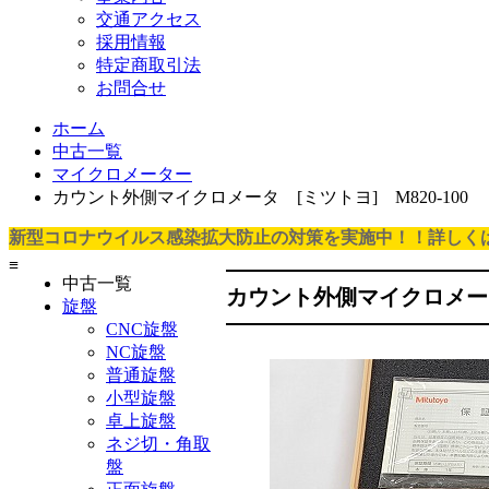
交通アクセス
採用情報
特定商取引法
お問合せ
ホーム
中古一覧
マイクロメーター
カウント外側マイクロメータ [ミツトヨ] M820-100
新型コロナウイルス感染拡大防止の対策を実施中！！詳しく
≡
中古一覧
カウント外側マイクロメータ
旋盤
CNC旋盤
NC旋盤
普通旋盤
小型旋盤
卓上旋盤
ネジ切・角取
盤