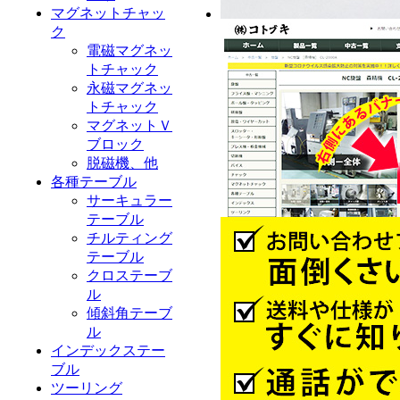
マグネットチャッ
ク
電磁マグネッ
トチャック
永磁マグネッ
トチャック
マグネットＶ
ブロック
脱磁機、他
各種テーブル
サーキュラー
テーブル
チルティング
テーブル
クロステーブ
ル
傾斜角テーブ
ル
インデックステー
ブル
ツーリング