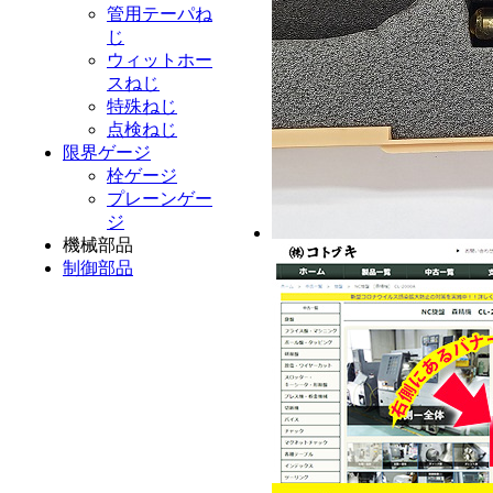
管用テーパね
じ
ウィットホー
スねじ
特殊ねじ
点検ねじ
限界ゲージ
栓ゲージ
プレーンゲー
ジ
機械部品
制御部品