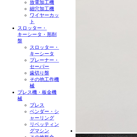
放電加工機
細穴加工機
ワイヤーカッ
ト
スロッター・
キーシータ・形削
盤
スロッター・
キーシータ
プレーナー・
セーパー
歯切り盤
その他工作機
械
プレス機・板金機
械
プレス
ベンダー・シ
ャーリング
リベッティン
グマシン