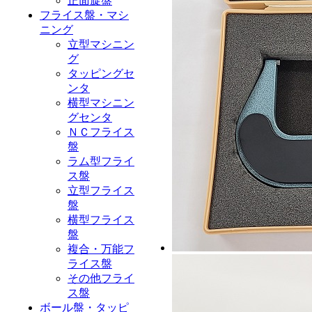
正面旋盤
フライス盤・マシ
ニング
立型マシニン
グ
タッピングセ
ンタ
横型マシニン
グセンタ
ＮＣフライス
盤
ラム型フライ
ス盤
立型フライス
盤
横型フライス
盤
複合・万能フ
ライス盤
その他フライ
ス盤
ボール盤・タッピ