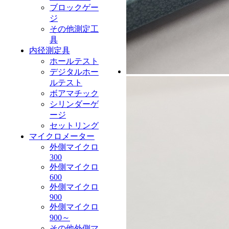
ブロックゲー
ジ
その他測定工
具
内径測定具
ホールテスト
デジタルホー
ルテスト
ボアマチック
シリンダーゲ
ージ
セットリング
マイクロメーター
外側マイクロ
300
外側マイクロ
600
外側マイクロ
900
外側マイクロ
900～
その他外側マ