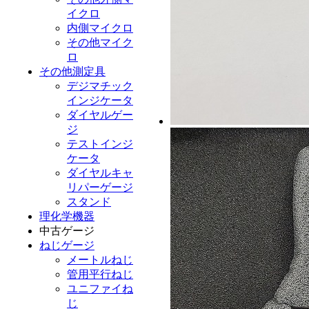
イクロ
内側マイクロ
その他マイク
ロ
その他測定具
デジマチック
インジケータ
ダイヤルゲー
ジ
テストインジ
ケータ
ダイヤルキャ
リパーゲージ
スタンド
理化学機器
中古ゲージ
ねじゲージ
メートルねじ
管用平行ねじ
ユニファイね
じ