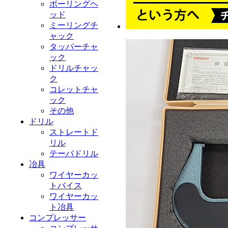
ボーリングヘ
ッド
ミーリングチ
ャック
タッパーチャ
ック
ドリルチャッ
ク
コレットチャ
ック
その他
ドリル
ストレートド
リル
テーパドリル
冶具
ワイヤーカッ
トバイス
ワイヤーカッ
ト冶具
コンプレッサー