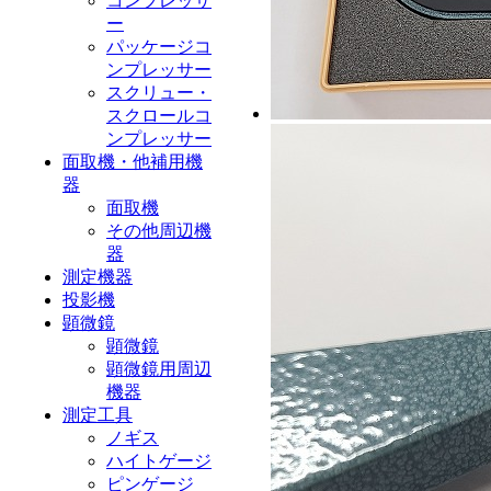
コンプレッサ
ー
パッケージコ
ンプレッサー
スクリュー・
スクロールコ
ンプレッサー
面取機・他補用機
器
面取機
その他周辺機
器
測定機器
投影機
顕微鏡
顕微鏡
顕微鏡用周辺
機器
測定工具
ノギス
ハイトゲージ
ピンゲージ