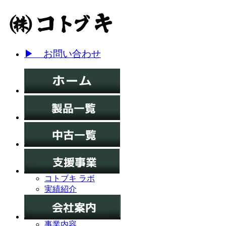
▶ お問い合わせ
コトブキ ラボ
実績紹介
事業内容