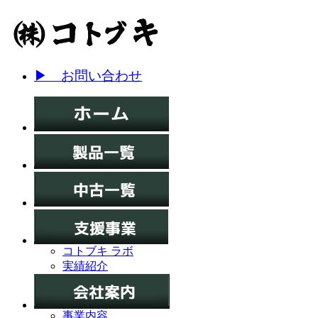
▶ お問い合わせ
コトブキ ラボ
実績紹介
事業内容