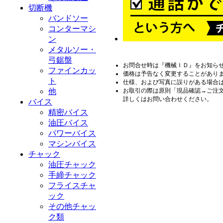
切断機
バンドソー
コンターマシ
ン
メタルソー・
弓鋸盤
お問合せ時は『機械ＩＤ』をお知ら
ファインカッ
価格は予告なく変更することがあり
ト
仕様、および写真に誤りがある場合
他
お取引の際は原則「現品確認→ご注
詳しくはお問い合わせください。
バイス
精密バイス
油圧バイス
パワーバイス
マシンバイス
チャック
油圧チャック
手締チャック
フライスチャ
ック
その他チャッ
ク類