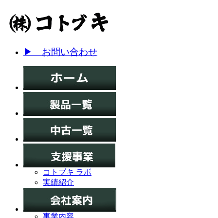
▶ お問い合わせ
コトブキ ラボ
実績紹介
事業内容