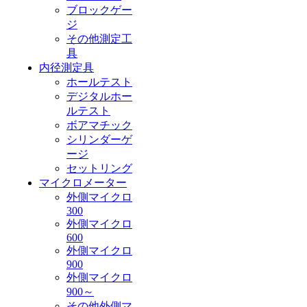
ブロックゲー
ジ
その他測定工
具
内径測定具
ホールテスト
デジタルホー
ルテスト
ボアマチック
シリンダーゲ
ージ
セットリング
マイクロメーター
外側マイクロ
300
外側マイクロ
600
外側マイクロ
900
外側マイクロ
900～
その他外側マ