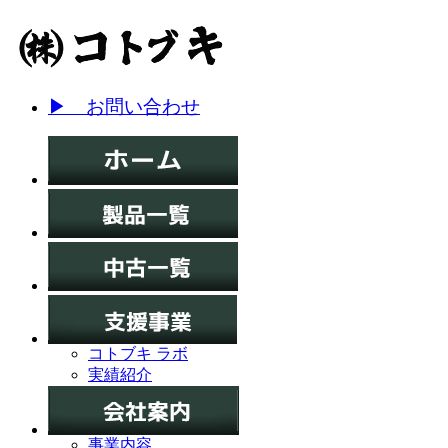
▶ お問い合わせ
コトブキ ラボ
実績紹介
事業内容