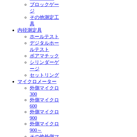
ブロックゲー
ジ
その他測定工
具
内径測定具
ホールテスト
デジタルホー
ルテスト
ボアマチック
シリンダーゲ
ージ
セットリング
マイクロメーター
外側マイクロ
300
外側マイクロ
600
外側マイクロ
900
外側マイクロ
900～
その他外側マ