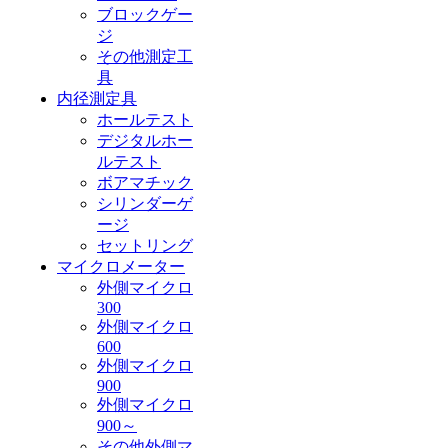
ブロックゲー
ジ
その他測定工
具
内径測定具
ホールテスト
デジタルホー
ルテスト
ボアマチック
シリンダーゲ
ージ
セットリング
マイクロメーター
外側マイクロ
300
外側マイクロ
600
外側マイクロ
900
外側マイクロ
900～
その他外側マ