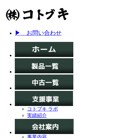
▶ お問い合わせ
コトブキ ラボ
実績紹介
事業内容