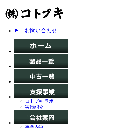
▶ お問い合わせ
コトブキ ラボ
実績紹介
事業内容