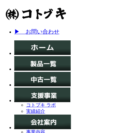
▶ お問い合わせ
コトブキ ラボ
実績紹介
事業内容