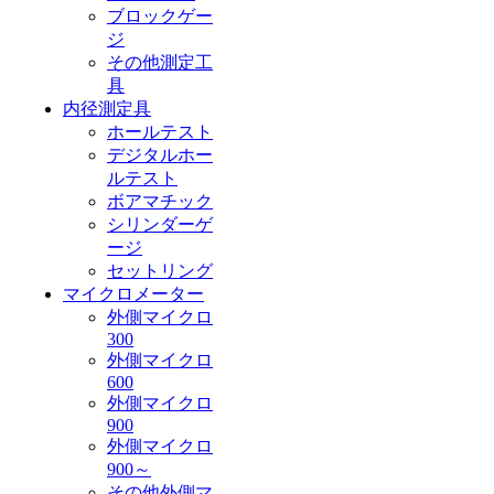
ブロックゲー
ジ
その他測定工
具
内径測定具
ホールテスト
デジタルホー
ルテスト
ボアマチック
シリンダーゲ
ージ
セットリング
マイクロメーター
外側マイクロ
300
外側マイクロ
600
外側マイクロ
900
外側マイクロ
900～
その他外側マ