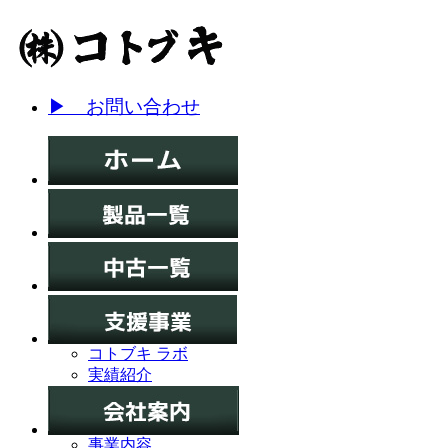
▶ お問い合わせ
コトブキ ラボ
実績紹介
事業内容