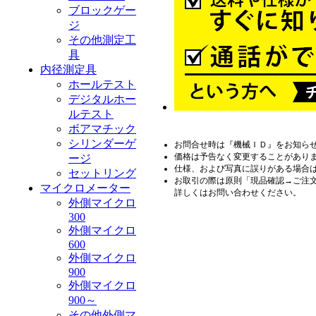
ブロックゲー
ジ
その他測定工
具
内径測定具
ホールテスト
デジタルホー
ルテスト
ボアマチック
シリンダーゲ
お問合せ時は『機械ＩＤ』をお知ら
価格は予告なく変更することがあり
ージ
仕様、および写真に誤りがある場合
セットリング
お取引の際は原則「現品確認→ご注
マイクロメーター
詳しくはお問い合わせください。
外側マイクロ
300
外側マイクロ
600
外側マイクロ
900
外側マイクロ
900～
その他外側マ