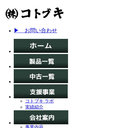
▶ お問い合わせ
コトブキ ラボ
実績紹介
事業内容