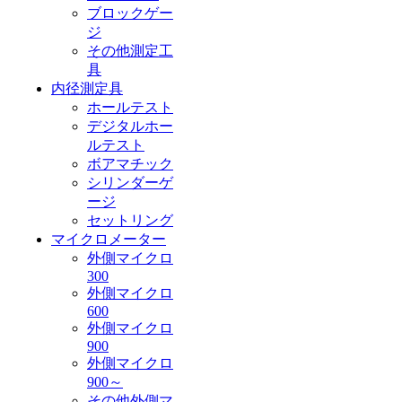
ブロックゲー
ジ
その他測定工
具
内径測定具
ホールテスト
デジタルホー
ルテスト
ボアマチック
シリンダーゲ
ージ
セットリング
マイクロメーター
外側マイクロ
300
外側マイクロ
600
外側マイクロ
900
外側マイクロ
900～
その他外側マ