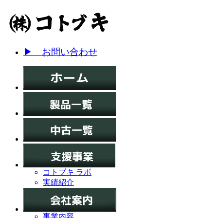
▶ お問い合わせ
コトブキ ラボ
実績紹介
事業内容