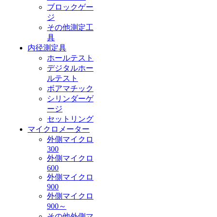
ブロックゲー
ジ
その他測定工
具
内径測定具
ホールテスト
デジタルホー
ルテスト
ボアマチック
シリンダーゲ
ージ
セットリング
マイクロメーター
外側マイクロ
300
外側マイクロ
600
外側マイクロ
900
外側マイクロ
900～
その他外側マ