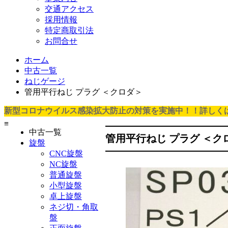
交通アクセス
採用情報
特定商取引法
お問合せ
ホーム
中古一覧
ねじゲージ
管用平行ねじ プラグ ＜クロダ＞
新型コロナウイルス感染拡大防止の対策を実施中！！詳しく
≡
中古一覧
管用平行ねじ プラグ ＜ク
旋盤
CNC旋盤
NC旋盤
普通旋盤
小型旋盤
卓上旋盤
ネジ切・角取
盤