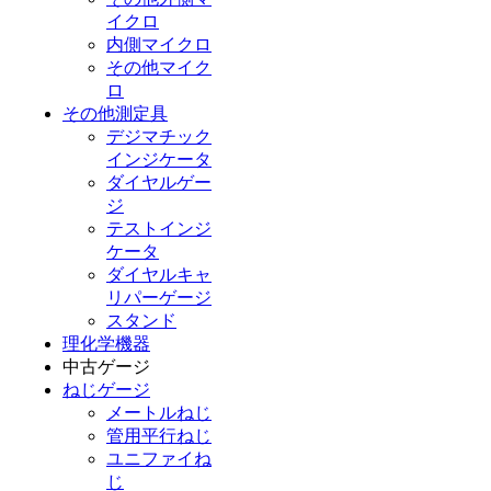
イクロ
内側マイクロ
その他マイク
ロ
その他測定具
デジマチック
インジケータ
ダイヤルゲー
ジ
テストインジ
ケータ
ダイヤルキャ
リパーゲージ
スタンド
理化学機器
中古ゲージ
ねじゲージ
メートルねじ
管用平行ねじ
ユニファイね
じ