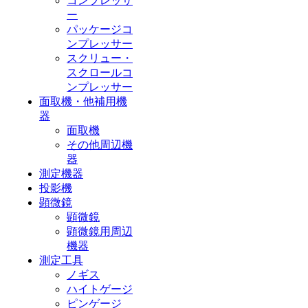
コンプレッサ
ー
パッケージコ
ンプレッサー
スクリュー・
スクロールコ
ンプレッサー
面取機・他補用機
器
面取機
その他周辺機
器
測定機器
投影機
顕微鏡
顕微鏡
顕微鏡用周辺
機器
測定工具
ノギス
ハイトゲージ
ピンゲージ