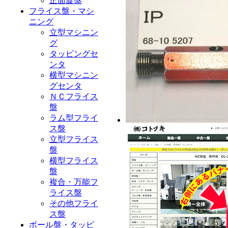
正面旋盤
フライス盤・マシ
ニング
立型マシニン
グ
タッピングセ
ンタ
横型マシニン
グセンタ
ＮＣフライス
盤
ラム型フライ
ス盤
立型フライス
盤
横型フライス
盤
複合・万能フ
ライス盤
その他フライ
ス盤
ボール盤・タッピ