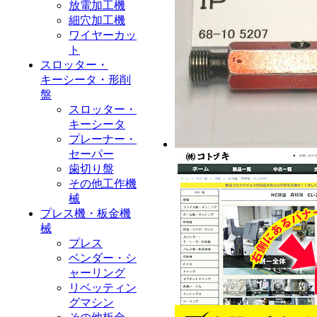
放電加工機
細穴加工機
ワイヤーカッ
ト
スロッター・
キーシータ・形削
盤
スロッター・
キーシータ
プレーナー・
セーパー
歯切り盤
その他工作機
械
プレス機・板金機
械
プレス
ベンダー・シ
ャーリング
リベッティン
グマシン