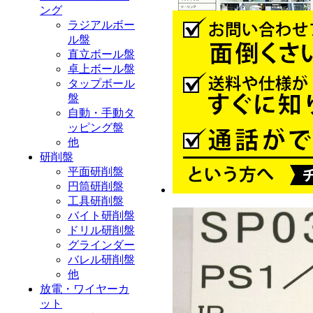
ング
ラジアルボー
ル盤
直立ボール盤
卓上ボール盤
タップボール
盤
自動・手動タ
ッピング盤
他
研削盤
平面研削盤
円筒研削盤
工具研削盤
バイト研削盤
ドリル研削盤
グラインダー
バレル研削盤
他
放電・ワイヤーカ
ット