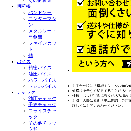
その他板金
切断機
バンドソー
コンターマシ
ン
メタルソー・
弓鋸盤
ファインカッ
ト
他
バイス
精密バイス
油圧バイス
パワーバイス
マシンバイス
お問合せ時は『機械ＩＤ』をお知ら
価格は予告なく変更することがあり
チャック
仕様、および写真に誤りがある場合
油圧チャック
お取引の際は原則「現品確認→ご注
手締チャック
詳しくはお問い合わせください。
フライスチャ
ック
その他チャッ
ク類