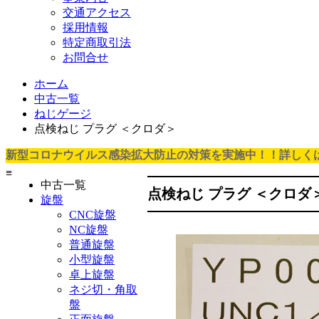
交通アクセス
採用情報
特定商取引法
お問合せ
ホーム
中古一覧
ねじゲージ
点検ねじ プラグ ＜クロダ＞
新型コロナウイルス感染拡大防止の対策を実施中！！詳しく
≡
中古一覧
点検ねじ プラグ ＜クロダ
旋盤
CNC旋盤
NC旋盤
普通旋盤
小型旋盤
卓上旋盤
ネジ切・角取
盤