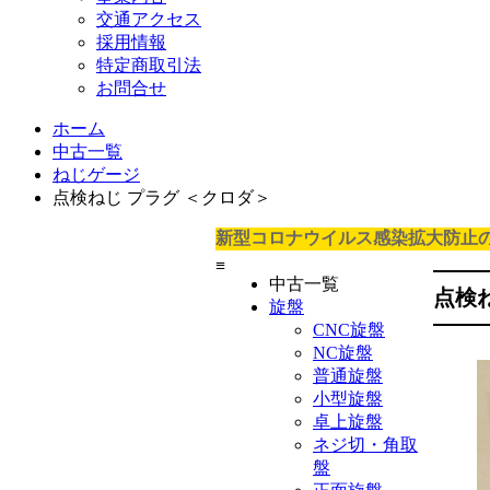
交通アクセス
採用情報
特定商取引法
お問合せ
ホーム
中古一覧
ねじゲージ
点検ねじ プラグ ＜クロダ＞
新型コロナウイルス感染拡大防止
≡
中古一覧
点検
旋盤
CNC旋盤
NC旋盤
普通旋盤
小型旋盤
卓上旋盤
ネジ切・角取
盤