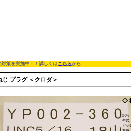
の対策を実施中！！詳しくは
こちら
から
ねじ プラグ ＜クロダ＞
◇ 
記号：
型式：
ピッ
左右