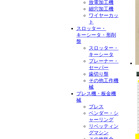
放電加工機
細穴加工機
ワイヤーカッ
ト
スロッター・
キーシータ・形削
盤
スロッター・
キーシータ
プレーナー・
セーパー
歯切り盤
その他工作機
械
プレス機・板金機
械
プレス
ベンダー・シ
ャーリング
リベッティン
グマシン