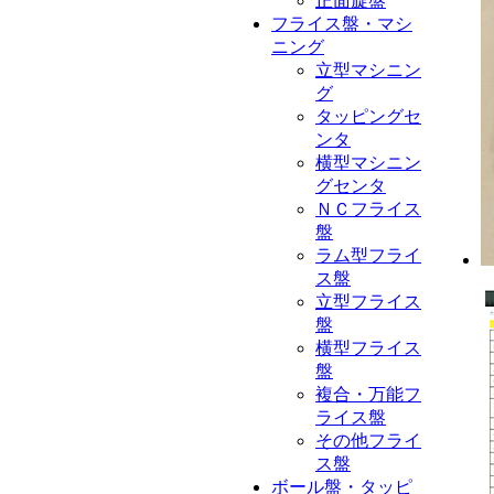
正面旋盤
フライス盤・マシ
ニング
立型マシニン
グ
タッピングセ
ンタ
横型マシニン
グセンタ
ＮＣフライス
盤
ラム型フライ
ス盤
立型フライス
盤
横型フライス
盤
複合・万能フ
ライス盤
その他フライ
ス盤
ボール盤・タッピ