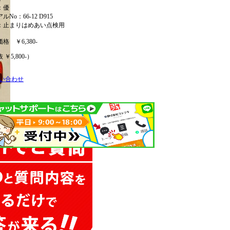
：優
ルNo：66-12 D915
：止まりはめあい点検用
価格
￥6,380-
 ￥5,800-）
い合わせ