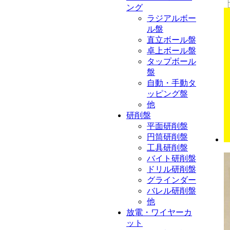
ング
ラジアルボー
ル盤
直立ボール盤
卓上ボール盤
タップボール
盤
自動・手動タ
ッピング盤
他
研削盤
平面研削盤
円筒研削盤
工具研削盤
バイト研削盤
ドリル研削盤
グラインダー
バレル研削盤
他
放電・ワイヤーカ
ット