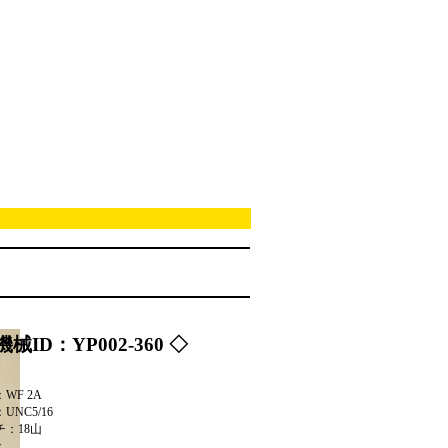
機械ID：YP002-360 ◇
WF 2A
UNC5/16
チ：18山
：