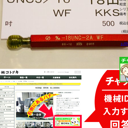
程度
シリア
備考
税込
（税抜
お問