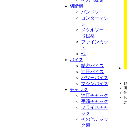
その他板金
切断機
バンドソー
コンターマシ
ン
メタルソー・
弓鋸盤
ファインカッ
ト
他
バイス
精密バイス
油圧バイス
パワーバイス
マシンバイス
お
価
チャック
仕
油圧チャック
お
手締チャック
詳
フライスチャ
ック
その他チャッ
ク類