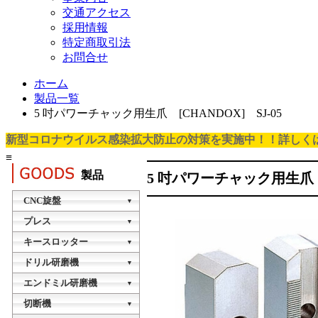
交通アクセス
採用情報
特定商取引法
お問合せ
ホーム
製品一覧
5 吋パワーチャック用生爪 [CHANDOX] SJ-05
新型コロナウイルス感染拡大防止の対策を実施中！！詳しく
≡
製品
5 吋パワーチャック用生爪 C
CNC旋盤
▼
タレット型CNC旋盤
プレス
▼
TTB-20A
油圧プレス
キースロッター
▼
KSY-015H
NCスロッチングマシン
ドリル研磨機
タレット型CNC旋盤
▼
NC-200A1
TTB-20B
VDG-13A
エンドミル研磨機
油圧プレス
▼
KSY-040H
VEG-13A
切断機
NCスロッチングマシン
櫛刃型CNC旋盤
▼
NC-300A1
MINI-88-20