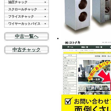
切断機
油圧チャック
VDG-25
油圧プレス
▼
VEC-20
KSY-075H
OPシリーズ
スクロールチャック
VEG-25A
NCスロッチングマシン
▼
櫛刃型CNC旋盤
NC-350A1
MINI-88-25
NT-07
フライスチャック
VDG-13A
▼
油圧プレス
(あんしんプラス付き)
KSY-100H
MC-06
ワイヤーカットバイス
CL-06
VEG-13A
▼
(あんしんプラス付き)
WPV-320
NT-09
VDG-25
油圧プレス
中古一覧へ
(あんしんプラス付き)
KSY-150H
MC-08
CL-08
VEG-25A
(あんしんプラス付き)
NT-10
ドミル研磨機
油圧プレス
中古チャック
交換用部品
KSY-200H
MC-10
CL-10
エンドミル研磨機
交換用部品
NT-12
油圧プレス
KSY-150H-D
MC-12
CL-12
SC-03
NBK-06
CL-18
SK-04SET
NBK-08
CL-12DP
SK-05SET