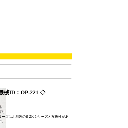
機械ID：OP-221 ◇
品
有り
リーズは北川製のB-200シリーズと互換性があ
す。