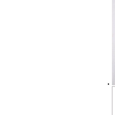
OP-224
補用機器
シリンダ
補用機器
バーストッパー