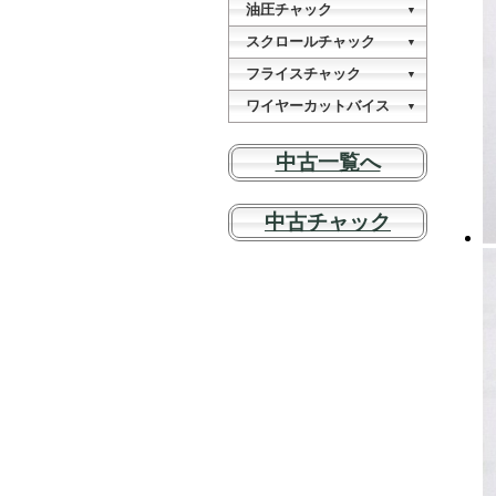
切断機
油圧チャック
VDG-25
油圧プレス
▼
VEC-20
KSY-075H
OPシリーズ
スクロールチャック
VEG-25A
NCスロッチングマシン
▼
櫛刃型CNC旋盤
NC-350A1
MINI-88-25
NT-07
フライスチャック
VDG-13A
▼
油圧プレス
(あんしんプラス付き)
KSY-100H
MC-06
ワイヤーカットバイス
CL-06
VEG-13A
▼
(あんしんプラス付き)
WPV-320
NT-09
VDG-25
油圧プレス
中古一覧へ
(あんしんプラス付き)
KSY-150H
MC-08
CL-08
VEG-25A
(あんしんプラス付き)
NT-10
ドミル研磨機
油圧プレス
中古チャック
交換用部品
KSY-200H
MC-10
CL-10
エンドミル研磨機
交換用部品
NT-12
油圧プレス
KSY-150H-D
MC-12
CL-12
SC-03
NBK-06
CL-18
SK-04SET
NBK-08
CL-12DP
SK-05SET