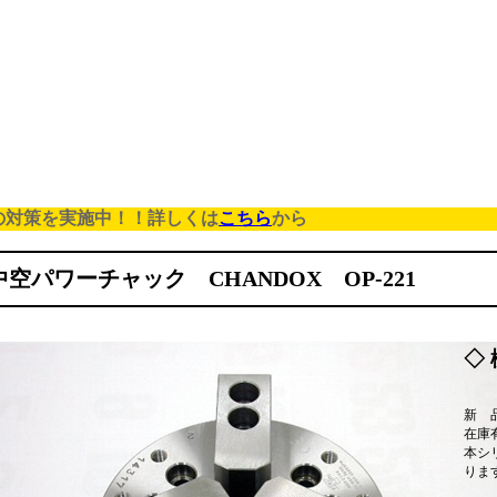
の対策を実施中！！詳しくは
こちら
から
中空パワーチャック CHANDOX OP-221
◇ 
新 
在庫
本シ
りま