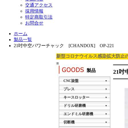
交通アクセス
採用情報
特定商取引法
お問合せ
ホーム
製品一覧
21吋中空パワーチャック [CHANDOX] OP-221
新型コロナウイルス感染拡大防止
≡
製品
21吋
CNC旋盤
▼
タレット型CNC旋盤
プレス
▼
TTB-20A
油圧プレス
キースロッター
▼
KSY-015H
NCスロッチングマシン
ドリル研磨機
タレット型CNC旋盤
▼
NC-200A1
TTB-20B
VDG-13A
エンドミル研磨機
油圧プレス
▼
KSY-040H
VEG-13A
切断機
NCスロッチングマシン
櫛刃型CNC旋盤
▼
NC-300A1
MINI-88-20