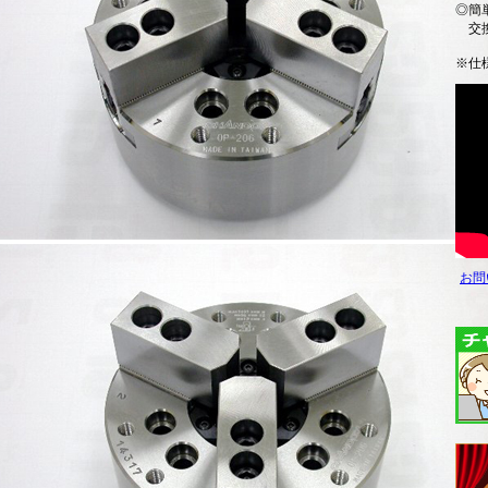
◎簡
交換
※仕
お問