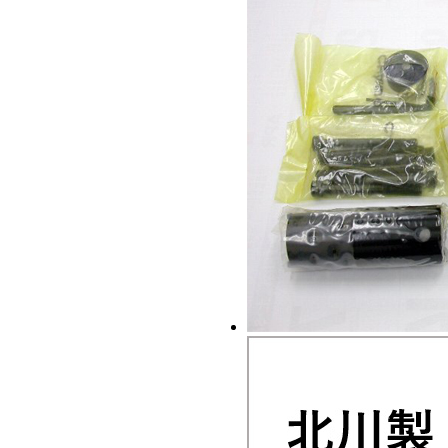
OP-224
補用機器
シリンダ
補用機器
バーストッパー