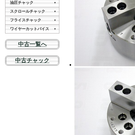
切断機
油圧チャック
VDG-25
油圧プレス
▼
VEC-20
KSY-075H
OPシリーズ
スクロールチャック
VEG-25A
NCスロッチングマシン
▼
櫛刃型CNC旋盤
NC-350A1
MINI-88-25
NT-07
フライスチャック
VDG-13A
▼
油圧プレス
(あんしんプラス付き)
KSY-100H
MC-06
ワイヤーカットバイス
CL-06
VEG-13A
▼
(あんしんプラス付き)
WPV-320
NT-09
VDG-25
油圧プレス
中古一覧へ
(あんしんプラス付き)
KSY-150H
MC-08
CL-08
VEG-25A
(あんしんプラス付き)
NT-10
ドミル研磨機
油圧プレス
中古チャック
交換用部品
KSY-200H
MC-10
CL-10
エンドミル研磨機
交換用部品
NT-12
油圧プレス
KSY-150H-D
MC-12
CL-12
SC-03
NBK-06
CL-18
SK-04SET
NBK-08
CL-12DP
SK-05SET