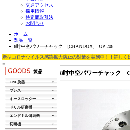
交通アクセス
採用情報
特定商取引法
お問合せ
ホーム
製品一覧
8吋中空パワーチャック [CHANDOX] OP-208
新型コロナウイルス感染拡大防止の対策を実施中！！詳しく
≡
製品
8吋中空パワーチャック CHA
CNC旋盤
▼
タレット型CNC旋盤
プレス
▼
TTB-20A
油圧プレス
キースロッター
▼
KSY-015H
NCスロッチングマシン
ドリル研磨機
タレット型CNC旋盤
▼
NC-200A1
TTB-20B
VDG-13A
エンドミル研磨機
油圧プレス
▼
KSY-040H
VEG-13A
切断機
NCスロッチングマシン
櫛刃型CNC旋盤
▼
NC-300A1
MINI-88-20