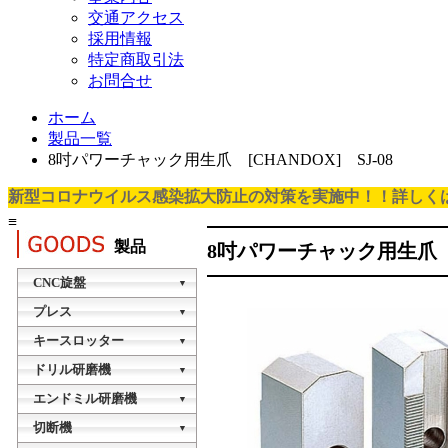
交通アクセス
採用情報
特定商取引法
お問合せ
ホーム
製品一覧
8吋パワーチャック用生爪 [CHANDOX] SJ-08
新型コロナウイルス感染拡大防止の対策を実施中！！詳しく
≡
製品
8吋パワーチャック用生爪 C
CNC旋盤
▼
タレット型CNC旋盤
プレス
▼
TTB-20A
油圧プレス
キースロッター
▼
KSY-015H
NCスロッチングマシン
ドリル研磨機
タレット型CNC旋盤
▼
NC-200A1
TTB-20B
VDG-13A
エンドミル研磨機
油圧プレス
▼
KSY-040H
VEG-13A
切断機
NCスロッチングマシン
櫛刃型CNC旋盤
▼
NC-300A1
MINI-88-20