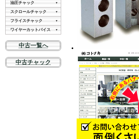
切断機
油圧チャック
VDG-25
油圧プレス
▼
VEC-20
KSY-075H
OPシリーズ
スクロールチャック
VEG-25A
NCスロッチングマシン
▼
櫛刃型CNC旋盤
NC-350A1
MINI-88-25
NT-07
フライスチャック
VDG-13A
▼
油圧プレス
(あんしんプラス付き)
KSY-100H
MC-06
ワイヤーカットバイス
CL-06
VEG-13A
▼
(あんしんプラス付き)
WPV-320
NT-09
VDG-25
油圧プレス
中古一覧へ
(あんしんプラス付き)
KSY-150H
MC-08
CL-08
VEG-25A
(あんしんプラス付き)
NT-10
ドミル研磨機
油圧プレス
中古チャック
交換用部品
KSY-200H
MC-10
CL-10
エンドミル研磨機
交換用部品
NT-12
油圧プレス
KSY-150H-D
MC-12
CL-12
SC-03
NBK-06
CL-18
SK-04SET
NBK-08
CL-12DP
SK-05SET