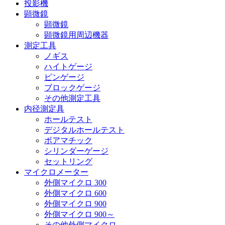
投影機
顕微鏡
顕微鏡
顕微鏡用周辺機器
測定工具
ノギス
ハイトゲージ
ピンゲージ
ブロックゲージ
その他測定工具
内径測定具
ホールテスト
デジタルホールテスト
ボアマチック
シリンダーゲージ
セットリング
マイクロメーター
外側マイクロ 300
外側マイクロ 600
外側マイクロ 900
外側マイクロ 900～
その他外側マイクロ