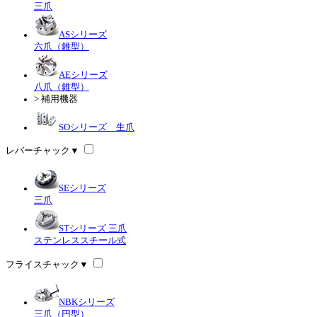
三爪
ASシリーズ
六爪（錐型）
AEシリーズ
八爪（錐型）
> 補用機器
SOシリーズ 生爪
レバーチャック
▼
SEシリーズ
三爪
STシリーズ 三爪
ステンレススチール式
フライスチャック
▼
NBKシリーズ
三爪（円型）