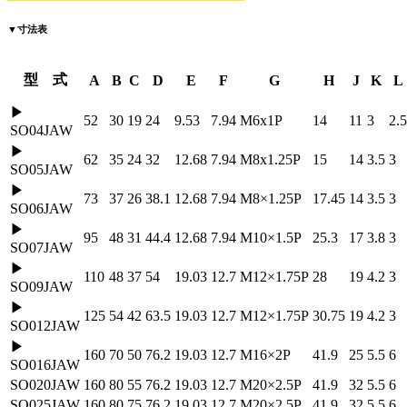
▼
寸法表
型 式
A
B
C
D
E
F
G
H
J
K
L
▶
52
30
19
24
9.53
7.94
M6x1P
14
11
3
2.5
SO04JAW
▶
62
35
24
32
12.68
7.94
M8x1.25P
15
14
3.5
3
SO05JAW
▶
73
37
26
38.1
12.68
7.94
M8×1.25P
17.45
14
3.5
3
SO06JAW
▶
95
48
31
44.4
12.68
7.94
M10×1.5P
25.3
17
3.8
3
SO07JAW
▶
110
48
37
54
19.03
12.7
M12×1.75P
28
19
4.2
3
SO09JAW
▶
125
54
42
63.5
19.03
12.7
M12×1.75P
30.75
19
4.2
3
SO012JAW
▶
160
70
50
76.2
19.03
12.7
M16×2P
41.9
25
5.5
6
SO016JAW
SO020JAW
160
80
55
76.2
19.03
12.7
M20×2.5P
41.9
32
5.5
6
SO025JAW
160
80
75
76.2
19.03
12.7
M20×2.5P
41.9
32
5.5
6